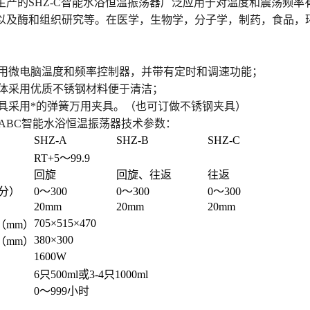
生产的SHZ-C智能水浴恒温振荡器广泛应用于对温度和震荡频
以及酶和组织研究等。在医学，生物学，分子学，制药，食品，
：
采用微电脑温度和频率控制器，并带有定时和调速功能；
箱体采用优质不锈钢材料便于清洁；
夹具采用*的弹簧万用夹具。（也可订做不锈钢夹具）
-ABC智能水浴恒温振荡器技术参数：
SHZ-A
SHZ-B
SHZ-C
RT+5
～99.9
回旋
回旋、往返
往返
/分）
0
～300
0
～300
0
～300
20mm
20mm
20mm
705
×515×470
（mm）
380
×300
（mm）
1600W
6
只500ml或3-4只1000ml
0
～999小时