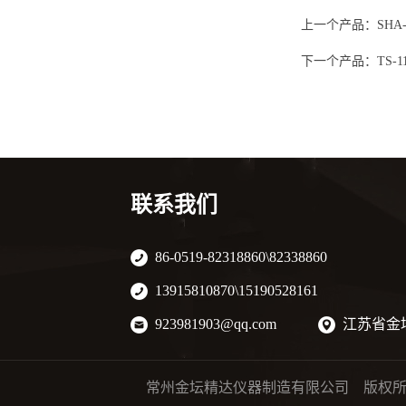
上一个产品：
SH
下一个产品：
TS-
联系我们
86-0519-82318860\82338860
13915810870\15190528161
923981903@qq.com
江苏省金
常州金坛精达仪器制造有限公司 版