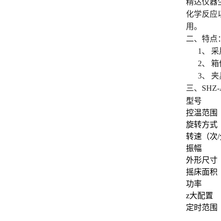
精达仪器
振荡培养箱
化学反应
用。
低温恒温水槽
二、特点
1、 
电动离心机
2、 
3、 
多功能振荡器
三、SHZ
型号
控温范围
旋转方式
转速（次
振幅
外形尺寸
摇床面积
功率
z
大配置
定时范围