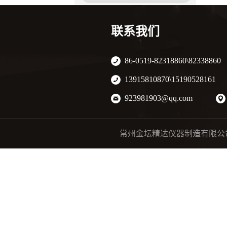
恒温油浴锅
联系我们
振荡培养箱
低温恒温水槽
86-0519-82318860\82338860
13915810870\15190528161
电动离心机
923981903@qq.com
多功能振荡器
常州金坛精达仪器制造有限