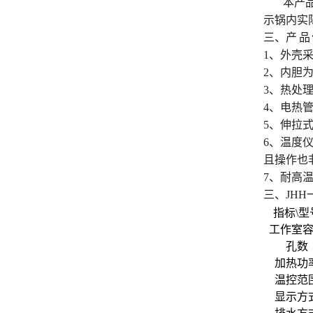
本产
振荡培养箱
示锅内实
三、产 品
低温恒温水槽
1、外壳
2、内胆
电动离心机
3、热处
4、电热
多功能振荡器
5、伸拉
6、温度
且操作也
7、耐高
三、JH
指标\型
工作室
孔数
加热功
温控范
显示方