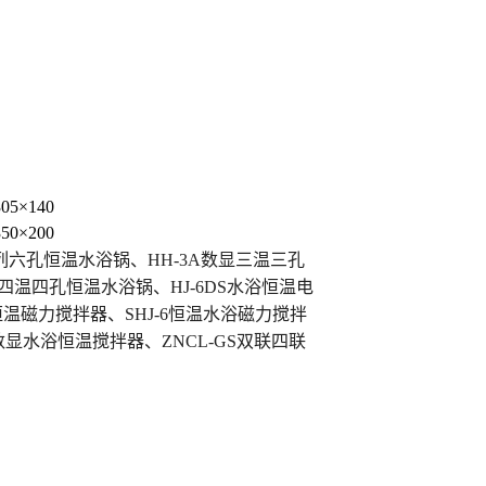
305×140
350×200
列六孔恒温水浴锅、
HH-3A
数显三温三孔
四温四孔恒温水浴锅、
HJ-6DS
水浴恒温电
恒温磁力搅拌器、
SHJ-6
恒温水浴磁力搅拌
数显水浴恒温搅拌器、
ZNCL-GS
双联四联