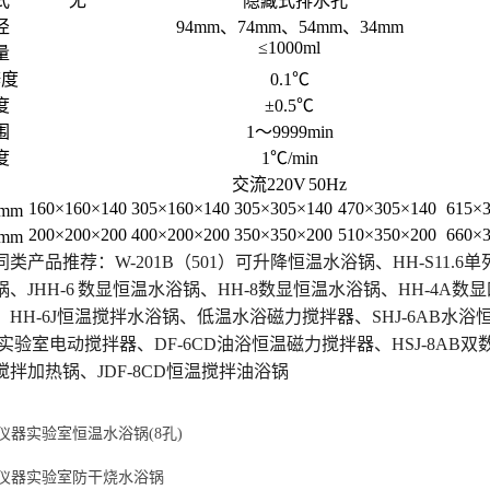
式
无
隐藏式排水孔
径
94mm
、74mm、54mm、34mm
≤
1000ml
量
辨度
0.1
℃
度
±0.5℃
围
1
～9999min
度
1
℃/min
交流220V 50Hz
160
×160×140
305
×160×140
305
×305×140
470
×305×140
615×
mm
200
×200×200
400
×200×200
350
×350×200
510
×350×200
660
×
mm
同类产品推荐：
W-201B
（
501
）可升降恒温水浴锅、
HH-S11.6
单
锅、
JHH-6
数显恒温水浴锅、
HH-8
数显恒温水浴锅、
HH-4A
数显
、
HH-6J
恒温搅拌水浴锅、低温水浴磁力搅拌器、
SHJ-6AB
水浴
实验室电动搅拌器、
DF-6CD
油浴恒温磁力搅拌器、
HSJ-8AB
双
搅拌加热锅、
JDF-8CD
恒温搅拌油浴锅
仪器实验室恒温水浴锅(8孔)
仪器实验室防干烧水浴锅