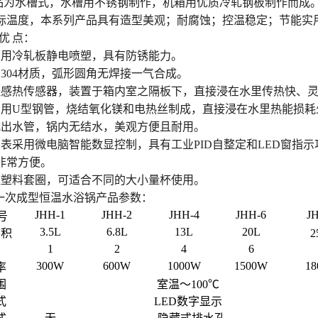
品为水槽式，水槽用不锈钢制作，机箱用优质冷轧钢板制作而成
际温度，本系列产品具有造型美观；耐腐蚀；控温稳定；节能实
 优 点：
采用冷轧板静电喷塑，具有防锈能力。
为304材质，弧形圆角无焊接一气合成。
理感热传感器，装置于箱内室之隔板下，直接浸在水里传热快、
管用U型钢管，烧结氧化镁和电热丝制成，直接浸在水里热能损耗
式出水管，锅内无结水，美观方便且耐用。
仪表采用微电脑智能数显控制，具有工业PID自整定和LED窗指
非常方便。
温塑料套圈，可适合不同的大小量杯使用。
H一次成型恒温水浴锅产品参数：
JHH-1
JHH-2
JHH-4
JHH-6
J
号
3.5L
6.8L
13L
20L
容积
2
1
2
4
6
300W
600W
1000W
1500W
1
率
围
室温～100℃
式
LED
数字显示