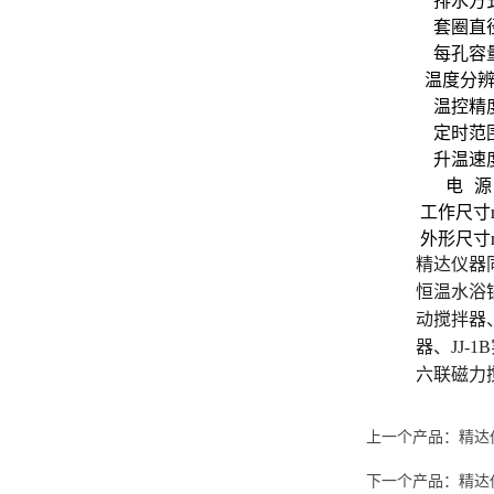
排水方
套圈直
每孔容
温度分
温控精
定时范
升温速
电 源
工作尺寸
外形尺寸
精达仪器
恒温水浴
动搅拌器
器、
JJ-1B
六联磁力
上一个产品：
精达
下一个产品：
精达