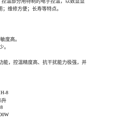
。控温部分用特制的电子控温，以数显显
用；维修方便；长寿等特点。
灵敏度高。
少。
示功能，控温精度高、抗干扰能力极强，并
HH-8
5
升
8
800W