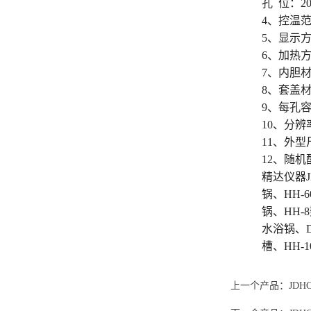
孔 位：2
振荡培养箱
4、控温范
5、显示方
低温恒温水槽
6、加热
7、内胆
电动离心机
8、套盖
9、每孔容量
多功能振荡器
10、分辨率
11、外型尺
12、随机
精达仪器J
锅、HH-
锅、HH-
水浴锅、D
槽、HH-
上一个产品：
JDH