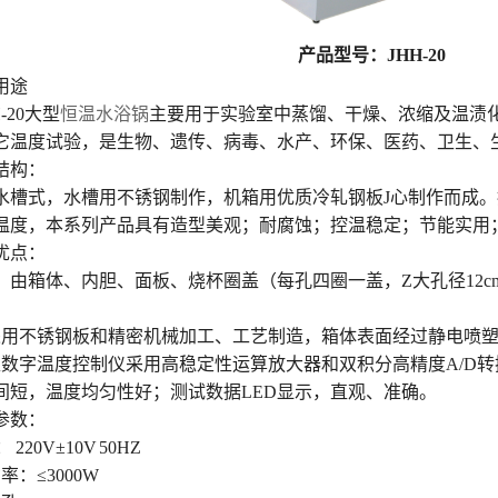
产品型号：JHH-20
用途
H-20大型
恒温水浴锅
主要用于实验室中蒸馏、干燥、浓缩及温渍
它温度试验，是生物、遗传、病毒、水产、环保、医药、卫生、
结构：
水槽式，水槽用不锈钢制作，机箱用优质冷轧钢板J心制作而成
温度，本系列产品具有造型美观；耐腐蚀；控温稳定；节能实用
优点：
：由箱体、内胆、面板、烧杯圈盖（每孔四圈一盖，Z大孔径12
。
采用不锈钢板和精密机械加工、工艺制造，箱体表面经过静电喷塑
型数字温度控制仪采用高稳定性运算放大器和双积分高精度A/D
间短，温度均匀性好；测试数据LED显示，直观、准确。
参数：
220V±10V 50HZ
率：≤3000W