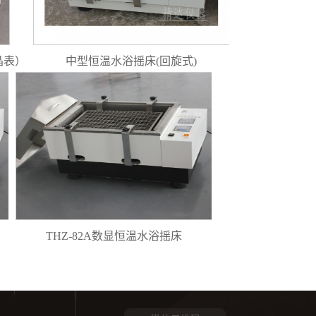
晶表）
中型恒温水浴摇床(回旋式)
THZ-82A数显恒温水浴摇床